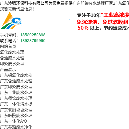
广东澳强环保科技有限公司为您免费提供
广东印染废水处理厂家
,广东氧
您暂无新询盘信息！
手机号码：
18529252898
联系电话：
18928799990
网站首页
氧化废水处理
含油废水处理
印染废水处理
产品展示
广东铝氧化废水处
广东含油废水处理
广东印染废水处理
广东工业废水处理
广东餐饮废水处理
广东一体化污水提
广东餐厨垃圾处理
广东医院废水处理
广东一体化A/O
广东养殖废水净化