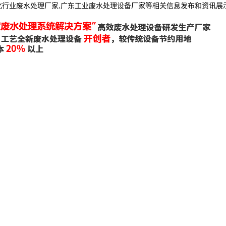
化行业废水处理厂家,广东工业废水处理设备厂家等相关信息发布和资讯展